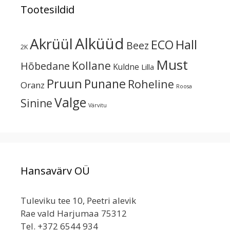
Tootesildid
Alküüd
Akrüül
Hall
ECO
Beez
2K
Must
Kollane
Hõbedane
Kuldne
Lilla
Pruun
Punane
Roheline
Oranz
Roosa
Valge
Sinine
Värvitu
Hansavärv OÜ
Tuleviku tee 10, Peetri alevik
Rae vald Harjumaa 75312
Tel. +372 6544 934