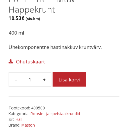
Happekrunt
10.53
€
(sis.km)
400 ml
Ühekomponentne hästinakkuv kruntvärv.
Ohutuskaart
-
+
Lisa korvi
Etch
-
1K
Lihvitav
Tootekood:
400500
Happekrunt
Kategooria:
Rooste- ja spetsiaalkrundid
kogus
Silt:
Hall
Bränd:
Maston