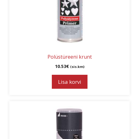
Polüstüreeni krunt
10.53
€
(sis.km)
Lisa korvi