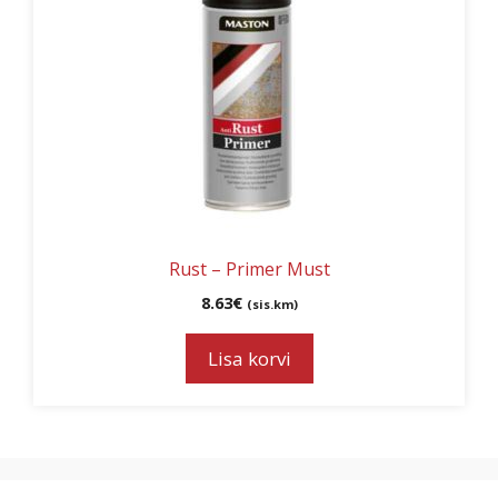
Rust – Primer Must
8.63
€
(sis.km)
Lisa korvi