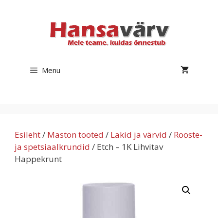
Skip
to
content
Menu
Esileht
/
Maston tooted
/
Lakid ja värvid
/
Rooste-
ja spetsiaalkrundid
/ Etch – 1K Lihvitav
Happekrunt